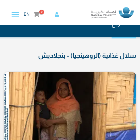
0
EN
الرئيسية
المشاريع
المشاريع
سلال غذائية (الروهينجيا) - بنجلاديش