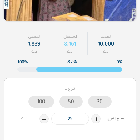
الهدف
المحصل
المتبقي
1٬839
8٬161
10٬000
د.ك
د.ك
د.ك
82%
100%
0%
تبرع بـ
100
50
30
مبلغ التبرع
د.ك