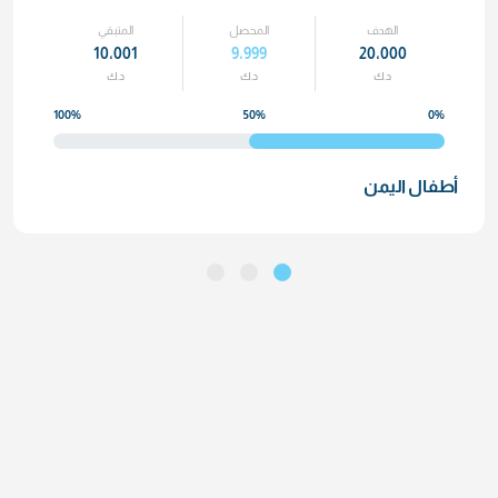
الهدف
المحصل
المتبقي
10٬001
9٬999
20٬000
د.ك
د.ك
د.ك
100%
50%
0%
أطفال اليمن