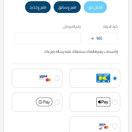
فاعل خير
متبرع سابق
متبرع جديد
كود الدولة
رقم الموبايل
إذا سجلت رقم هاتفك، ستصلك عليه رسالة بتبرعك.