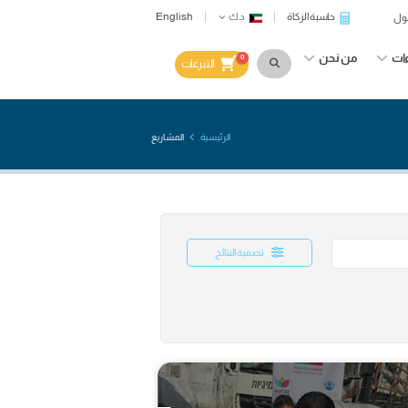
English
حاسبة الزكاة
د.ك
 نحن
0
التبرعات
الرئيسية
المشاريع
تصفية النتائج