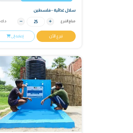
الهدف
المحصل
المتبقي
ال
000
15٬047
34٬953
50٬000
د.ك
د.ك
د.ك
د
70%
0%
100%
0%
ال غذائية - فلسطين
أطفال ا
لغ التبرع
د.ك
مبلغ التبر
تبرع الآن
ت
إضافة إلى