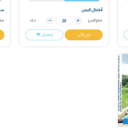
هدف
المحصل
المتبقي
الهدف
10٬000
10٬006
9٬994
20٬
.ك
د.ك
د.ك
د.ك
50%
0%
100%
ليمن
سلال غذائية (ا
ع
د.ك
مبلغ التبرع
برع الآن
تبرع الآ
إضافة إلى