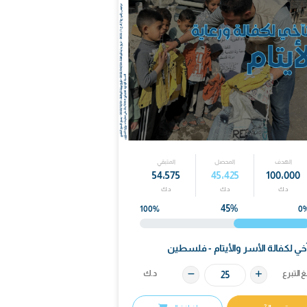
المحصل
المتبقي
54٬575
45٬425
د.ك
د.ك
45%
100%