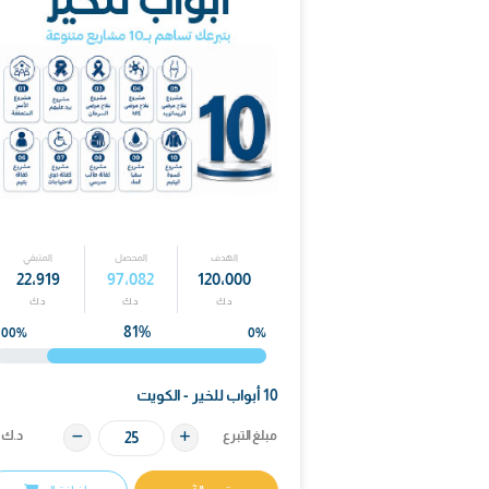
الهدف
المحصل
المتبقي
ال
000
22٬919
97٬082
120٬000
د.ك
د.ك
د.ك
د
81%
0%
100%
0%