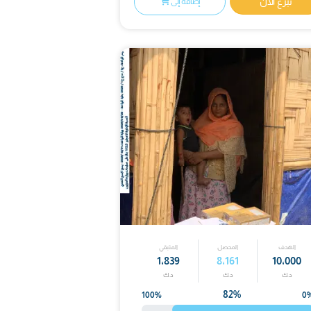
الأسر والأيتام - فلسطين
د.ك
ن
إضافة إلى