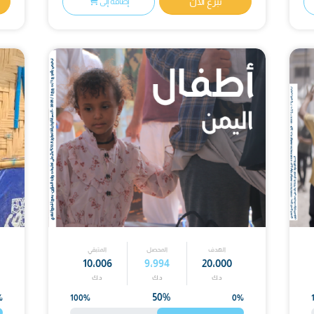
ئية - اليمن
التآخي لكفالة 
ع
د.ك
مبلغ التبرع
برع الآن
تبرع الآ
إضافة إلى