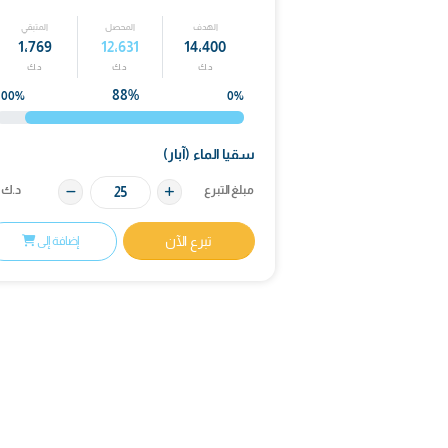
الهدف
المحصل
المتبقي
1٬769
12٬631
14٬400
د.ك
د.ك
د.ك
88%
100%
0%