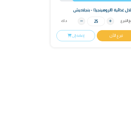
المحصل
المتبقي
1٬839
8٬161
د.ك
د.ك
82%
100%
لروهينجيا) - بنجلاديش
د.ك
ن
إضافة إلى