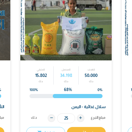
هدف
المحصل
المتبقي
الهدف
100٬000
15٬802
34٬198
50٬
.ك
د.ك
د.ك
د.ك
68%
0%
100%